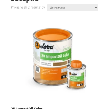
Prikaz vseh 2 rezultatov
2K ImpactOil Color