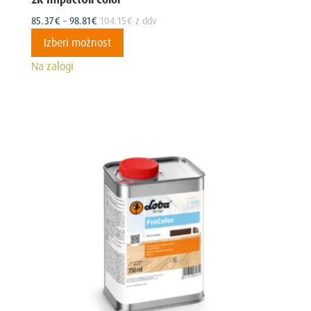
Cenovni
85.37
€
–
98.81
€
104.15
€
z ddv
razpon:
Ta
Izberi možnost
od
izdelek
Na zalogi
85.37€
ima
do
več
98.81€
različic.
Možnosti
lahko
izberete
na
strani
izdelka