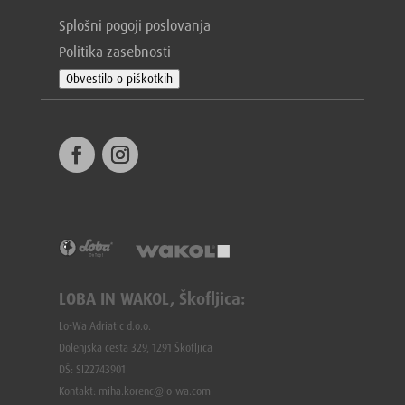
Splošni pogoji poslovanja
Politika zasebnosti
Obvestilo o piškotkih
LOBA IN WAKOL, Škofljica:
Lo-Wa Adriatic d.o.o.
Dolenjska cesta 329, 1291 Škofljica
DŠ: SI22743901
Kontakt: miha.korenc@lo-wa.com