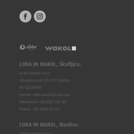
LOBA IN WAKOL, Škofljica:
Lo-Wa Adriatic d.o.o.
Dolenjska cesta 329, 1291 Škofljica
DŠ: SI22743901
Kontakt: miha.korenc@lo-wa.com
Miha Korenč +386 (0)51 360 781
Pisarna: +386 (
0)40 461 821
LOBA IN WAKOL, Maribor:
Galerija parketa d.o.o.