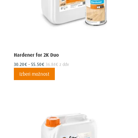
Hardener for 2K Duo
Cenovni
30.20
€
–
55.50
€
36.84
€
z ddv
razpon:
Ta
Izberi možnost
od
izdelek
30.20€
ima
do
več
55.50€
različic.
Možnosti
lahko
izberete
na