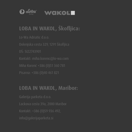
LOBA IN WAKOL, Škofljica:
Lo-Wa Adriatic d.o.o.
Dolenjska cesta 329, 1291 Škofljica
DŠ: SI22743901
Kontakt: miha.korenc@lo-wa.com
Miha Korenč +386 (0)51 360 781
Pisarna: +386 (
0)40 461 821
LOBA IN WAKOL, Maribor:
Galerija parketa d.o.o.
Lackova cesta 39a, 2000 Maribor
Kontakt: +386 (0)59 936 492,
info@galerijaparketa.si