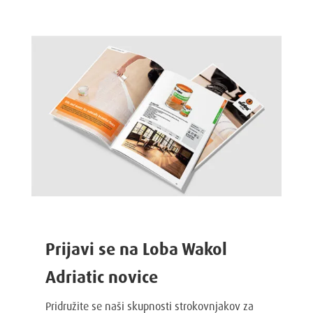
različic.
Možnosti
lahko
izberete
na
strani
izdelka
Prijavi se na Loba Wakol
Adriatic novice
Pridružite se naši skupnosti strokovnjakov za