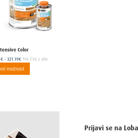
ntensive Color
Cenovni
5
€
–
321.19
€
196.73
€
z ddv
razpon:
Ta
beri možnost
od
izdelek
161.25€
ima
do
več
321.19€
različic.
Možnosti
lahko
izberete
Prijavi se na Lob
na