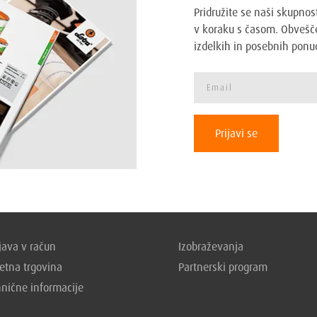
strani
Pridružite se naši skupnos
izdelka
v koraku s časom. Obvešče
izdelkih in posebnih ponu
Prijavi se
ava v račun
Izobraževanja
etna trgovina
Partnerski program
hnične informacije