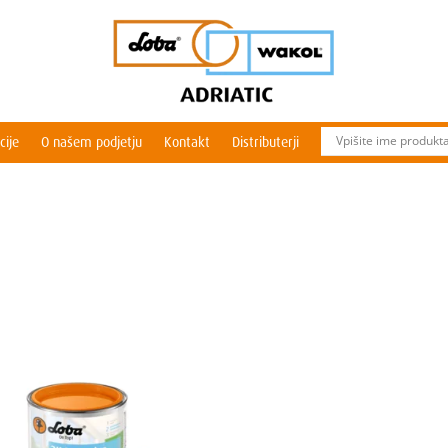
cije
O našem podjetju
Kontakt
Distributerji