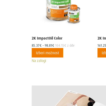
2K ImpactOil Color
2K I
Cenovni
85.37
€
–
98.81
€
104.15
€
z ddv
161.2
razpon:
Ta
Izberi možnost
Iz
od
izdelek
Na zalogi
85.37€
ima
do
več
98.81€
različic.
Možnosti
lahko
izberete
na