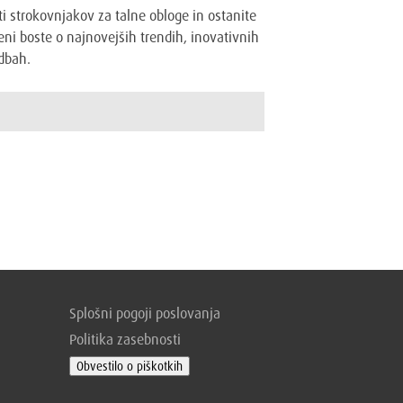
ti strokovnjakov za talne obloge in ostanite
ni boste o najnovejših trendih, inovativnih
dbah.
Splošni pogoji poslovanja
Politika zasebnosti
Obvestilo o piškotkih