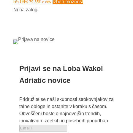
Ta
65.04
€
Izberi možnost
79.35
€
z ddv
izdelek
Ni na zalogi
ima
več
različic.
Možnosti
lahko
izberete
na
Prijavi se na Loba Wakol
strani
Adriatic novice
izdelka
Pridružite se naši skupnosti strokovnjakov za
talne obloge in ostanite v koraku s časom.
Obveščeni boste o najnovejših trendih,
inovativnih izdelkih in posebnih ponudbah.