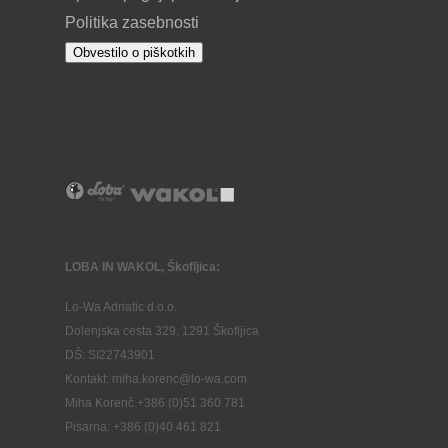
Politika zasebnosti
Obvestilo o piškotkih
LOBA IN WAKOL, Škofljica:
Lo-Wa Adriatic d.o.o.
Dolenjska cesta 329, 1291 Škofljica
DŠ: SI22743901
Kontakt: miha.korenc@lo-wa.com
Miha Korenč +386 (0)51 360 781
Pisarna: +386 (
0)40 461 821