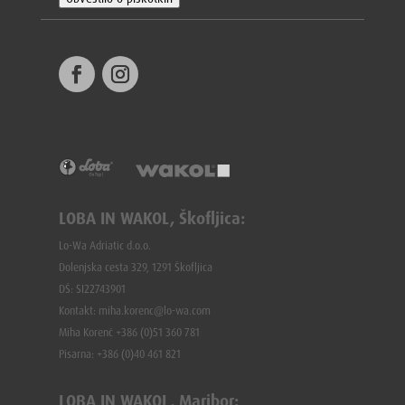
LOBA IN WAKOL, Škofljica:
Lo-Wa Adriatic d.o.o.
Dolenjska cesta 329, 1291 Škofljica
DŠ: SI22743901
Kontakt: miha.korenc@lo-wa.com
Miha Korenč +386 (0)51 360 781
Pisarna: +386 (
0)40 461 821
LOBA IN WAKOL, Maribor: